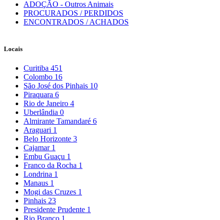
ADOÇÃO - Outros Animais
PROCURADOS / PERDIDOS
ENCONTRADOS / ACHADOS
Locais
Curitiba
451
Colombo
16
São José dos Pinhais
10
Piraquara
6
Rio de Janeiro
4
Uberlândia
0
Almirante Tamandaré
6
Araguari
1
Belo Horizonte
3
Cajamar
1
Embu Guaçu
1
Franco da Rocha
1
Londrina
1
Manaus
1
Mogi das Cruzes
1
Pinhais
23
Presidente Prudente
1
Rio Branco
1