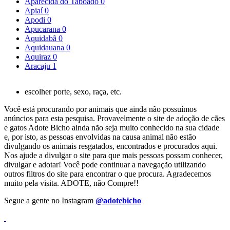
Aparecida do Taboado
0
Apiaí
0
Apodi
0
Apucarana
0
Aquidabã
0
Aquidauana
0
Aquiraz
0
Aracaju
1
escolher porte, sexo, raça, etc.
Você está procurando por animais que ainda não possuímos
anúncios para esta pesquisa. Provavelmente o site de adoção de cães
e gatos Adote Bicho ainda não seja muito conhecido na sua cidade
e, por isto, as pessoas envolvidas na causa animal não estão
divulgando os animais resgatados, encontrados e procurados aqui.
Nos ajude a divulgar o site para que mais pessoas possam conhecer,
divulgar e adotar! Você pode continuar a navegação utilizando
outros filtros do site para encontrar o que procura. Agradecemos
muito pela visita. ADOTE, não Compre!!
Segue a gente no Instagram
@adotebicho