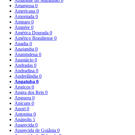
Amarante do Maranhão
0
Amargosa
0
Americana
0
Amontada
0
Amparo
0
Ampére
0
América Dourada
0
Américo Brasiliense
0
Anadia
0
Anajatuba
0
Ananindeua
0
Anastácio
0
Andradas
0
Andradina
0
Andrelândia
0
Angatuba
0
Angicos
0
Angra dos Reis
0
Anguera
0
Anicuns
0
Anori
0
Antonina
0
Anápolis
1
Aparecida
0
Aparecida de Goiânia
0