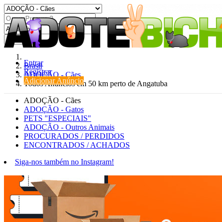
Procurar
Entrar
Brasil
Registrar
ADOÇÃO - Cães
Adicionar Anúncio
Todos Anúncios em 50 km perto de Angatuba
ADOÇÃO - Cães
ADOÇÃO - Gatos
PETS "ESPECIAIS"
ADOÇÃO - Outros Animais
PROCURADOS / PERDIDOS
ENCONTRADOS / ACHADOS
Siga-nos também no Instagram!