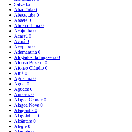
Salvador
1
Abadiânia
0
Abaetetuba
0
Abaeté
0
Abreu e Lima
0
Acajutiba
0
Acaraú
0
Acará
0
Acopiara
0
Adamantina
0
Afogados da Ingazeira
0
Afonso Bezerra
0
Afonso Cláudio
0
Afuá
0
Agrestina
0
Aguaí
0
Agudos
0
Aimorés
0
Alagoa Grande
0
Alagoa Nova
0
Alagoinha
0
Alagoinhas
0
Alcântara
0
Alegre
0
Alegrete
0