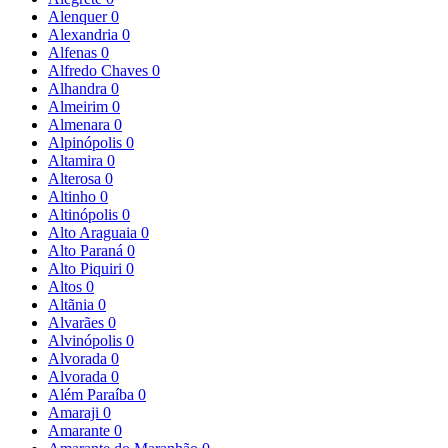
Alenquer
0
Alexandria
0
Alfenas
0
Alfredo Chaves
0
Alhandra
0
Almeirim
0
Almenara
0
Alpinópolis
0
Altamira
0
Alterosa
0
Altinho
0
Altinópolis
0
Alto Araguaia
0
Alto Paraná
0
Alto Piquiri
0
Altos
0
Altãnia
0
Alvarães
0
Alvinópolis
0
Alvorada
0
Alvorada
0
Além Paraíba
0
Amaraji
0
Amarante
0