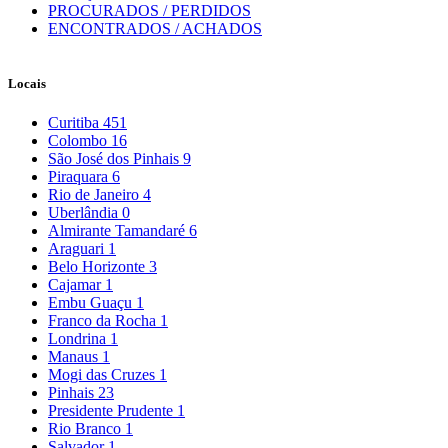
PROCURADOS / PERDIDOS
ENCONTRADOS / ACHADOS
Locais
Curitiba
451
Colombo
16
São José dos Pinhais
9
Piraquara
6
Rio de Janeiro
4
Uberlândia
0
Almirante Tamandaré
6
Araguari
1
Belo Horizonte
3
Cajamar
1
Embu Guaçu
1
Franco da Rocha
1
Londrina
1
Manaus
1
Mogi das Cruzes
1
Pinhais
23
Presidente Prudente
1
Rio Branco
1
Salvador
1