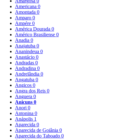
Amargosa
0
Americana
0
Amontada
0
Amparo
0
Ampére
0
América Dourada
0
Américo Brasiliense
0
Anadia
0
Anajatuba
0
Ananindeua
0
Anastácio
0
Andradas
0
Andradina
0
Andrelândia
0
Angatuba
0
Angicos
0
Angra dos Reis
0
Anguera
0
Anicuns
0
Anori
0
Antonina
0
Anápolis
1
Aparecida
0
Aparecida de Goiânia
0
Aparecida do Taboado
0