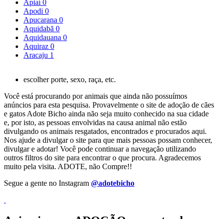
Apiaí
0
Apodi
0
Apucarana
0
Aquidabã
0
Aquidauana
0
Aquiraz
0
Aracaju
1
escolher porte, sexo, raça, etc.
Você está procurando por animais que ainda não possuímos
anúncios para esta pesquisa. Provavelmente o site de adoção de cães
e gatos Adote Bicho ainda não seja muito conhecido na sua cidade
e, por isto, as pessoas envolvidas na causa animal não estão
divulgando os animais resgatados, encontrados e procurados aqui.
Nos ajude a divulgar o site para que mais pessoas possam conhecer,
divulgar e adotar! Você pode continuar a navegação utilizando
outros filtros do site para encontrar o que procura. Agradecemos
muito pela visita. ADOTE, não Compre!!
Segue a gente no Instagram
@adotebicho