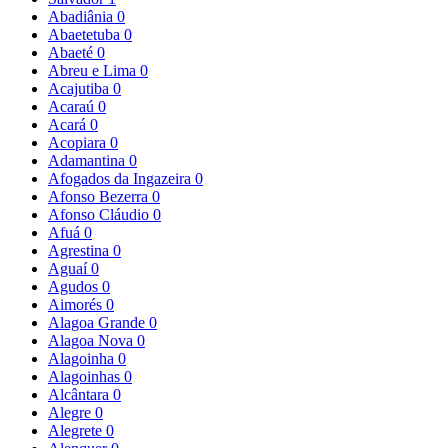
Abadiânia
0
Abaetetuba
0
Abaeté
0
Abreu e Lima
0
Acajutiba
0
Acaraú
0
Acará
0
Acopiara
0
Adamantina
0
Afogados da Ingazeira
0
Afonso Bezerra
0
Afonso Cláudio
0
Afuá
0
Agrestina
0
Aguaí
0
Agudos
0
Aimorés
0
Alagoa Grande
0
Alagoa Nova
0
Alagoinha
0
Alagoinhas
0
Alcântara
0
Alegre
0
Alegrete
0