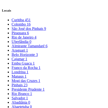
Locais
Curitiba
451
Colombo
16
São José dos Pinhais
9
Piraquara
6
Rio de Janeiro
4
Uberlândia
0
Almirante Tamandaré
6
Araguari
1
Belo Horizonte
3
Cajamar
1
Embu Guaçu
1
Franco da Rocha
1
Londrina
1
Manaus
1
Mogi das Cruzes
1
Pinhais
23
Presidente Prudente
1
Rio Branco
1
Salvador
1
Abadiânia
0
Abaetetuba
0