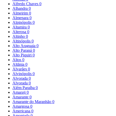
Alfredo Chaves
0
Alhandra
0
Almeirim
0
Almenara
0
Alpinópolis
0
Altamira
0
Alterosa
0
Altinho
0
Altinópolis
0
Alto Araguaia
0
Alto Paraná
0
Alto Piquiri
0
Altos
0
Altãnia
0
Alvarães
0
Alvinópolis
0
Alvorada
0
Alvorada
0
Além Paraíba
0
Amaraji
0
Amarante
0
Amarante do Maranhão
0
Amargosa
0
Americana
0
Amontada
0