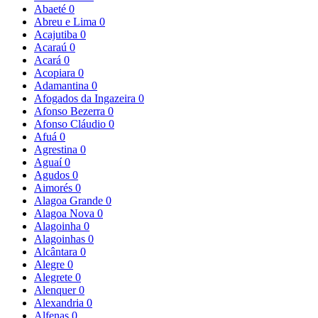
Abaeté
0
Abreu e Lima
0
Acajutiba
0
Acaraú
0
Acará
0
Acopiara
0
Adamantina
0
Afogados da Ingazeira
0
Afonso Bezerra
0
Afonso Cláudio
0
Afuá
0
Agrestina
0
Aguaí
0
Agudos
0
Aimorés
0
Alagoa Grande
0
Alagoa Nova
0
Alagoinha
0
Alagoinhas
0
Alcântara
0
Alegre
0
Alegrete
0
Alenquer
0
Alexandria
0
Alfenas
0