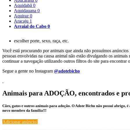
Apucarana
0
Aquidabã
0
Aquidauana
0
Aquiraz
0
Aracaju
1
Arraial do Cabo
0
escolher porte, sexo, raça, etc.
Você está procurando por animais que ainda não possuímos anúncios pa
pessoas envolvidas na causa animal não estão divulgando os animais r
continuar a navegação utilizando outros filtros do site para encontr
Segue a gente no Instagram
@adotebicho
Animais para ADOÇÃO, encontrados e pr
Cães, gatos e outros animais para adoção. O Adote Bicho não possui abrigo, 
novo membro da família!!!
Adicionar anúncio!