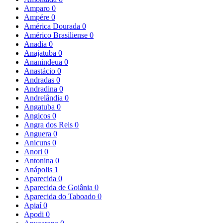
Amparo
0
Ampére
0
América Dourada
0
Américo Brasiliense
0
Anadia
0
Anajatuba
0
Ananindeua
0
Anastácio
0
Andradas
0
Andradina
0
Andrelândia
0
Angatuba
0
Angicos
0
Angra dos Reis
0
Anguera
0
Anicuns
0
Anori
0
Antonina
0
Anápolis
1
Aparecida
0
Aparecida de Goiânia
0
Aparecida do Taboado
0
Apiaí
0
Apodi
0