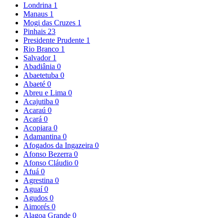
Londrina
1
Manaus
1
Mogi das Cruzes
1
Pinhais
23
Presidente Prudente
1
Rio Branco
1
Salvador
1
Abadiânia
0
Abaetetuba
0
Abaeté
0
Abreu e Lima
0
Acajutiba
0
Acaraú
0
Acará
0
Acopiara
0
Adamantina
0
Afogados da Ingazeira
0
Afonso Bezerra
0
Afonso Cláudio
0
Afuá
0
Agrestina
0
Aguaí
0
Agudos
0
Aimorés
0
Alagoa Grande
0