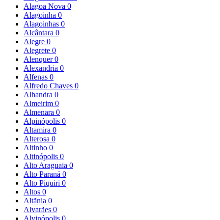
Alagoa Nova
0
Alagoinha
0
Alagoinhas
0
Alcântara
0
Alegre
0
Alegrete
0
Alenquer
0
Alexandria
0
Alfenas
0
Alfredo Chaves
0
Alhandra
0
Almeirim
0
Almenara
0
Alpinópolis
0
Altamira
0
Alterosa
0
Altinho
0
Altinópolis
0
Alto Araguaia
0
Alto Paraná
0
Alto Piquiri
0
Altos
0
Altãnia
0
Alvarães
0
Alvinópolis
0