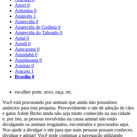
Anori
0
Antonina
0
Anápolis
1
Aparecida
0
Aparecida de Goiânia
0
Aparecida do Taboado
0
Apiaí
0
Apodi
0
Apucarana
0
Aquidabã
0
Aquidauana
0
Aquiraz
0
Aracaju
1
Brasília
0
escolher porte, sexo, raça, etc.
Você está procurando por animais que ainda não possuímos
anúncios para esta pesquisa. Provavelmente o site de adoção de cães
e gatos Adote Bicho ainda não seja muito conhecido na sua cidade
e, por isto, as pessoas envolvidas na causa animal não estão
divulgando os animais resgatados, encontrados e procurados aqui.
Nos ajude a divulgar o site para que mais pessoas possam conhecer,
divulgar e adotar! Você pode continuar a navegação utilizando