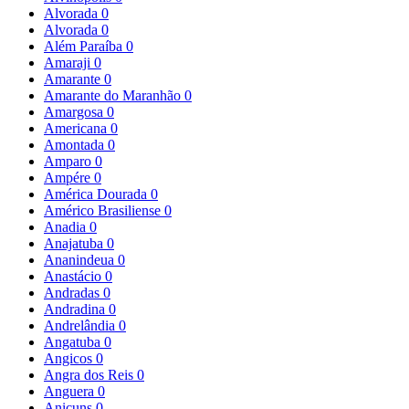
Alvorada
0
Alvorada
0
Além Paraíba
0
Amaraji
0
Amarante
0
Amarante do Maranhão
0
Amargosa
0
Americana
0
Amontada
0
Amparo
0
Ampére
0
América Dourada
0
Américo Brasiliense
0
Anadia
0
Anajatuba
0
Ananindeua
0
Anastácio
0
Andradas
0
Andradina
0
Andrelândia
0
Angatuba
0
Angicos
0
Angra dos Reis
0
Anguera
0
Anicuns
0