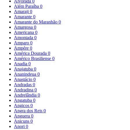
Alvorada
0
Além Paraíba
0
Amaraji
0
Amarante
0
Amarante do Maranhão
0
Amargosa
0
Americana
0
Amontada
0
Amparo
0
Ampére
0
América Dourada
0
Américo Brasiliense
0
Anadia
0
Anajatuba
0
Ananindeua
0
Anastácio
0
Andradas
0
Andradina
0
Andrelândia
0
Angatuba
0
Angicos
0
Angra dos Reis
0
Anguera
0
Anicuns
0
Anori
0