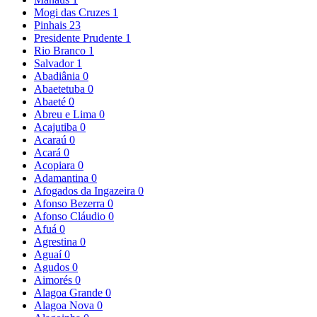
Mogi das Cruzes
1
Pinhais
23
Presidente Prudente
1
Rio Branco
1
Salvador
1
Abadiânia
0
Abaetetuba
0
Abaeté
0
Abreu e Lima
0
Acajutiba
0
Acaraú
0
Acará
0
Acopiara
0
Adamantina
0
Afogados da Ingazeira
0
Afonso Bezerra
0
Afonso Cláudio
0
Afuá
0
Agrestina
0
Aguaí
0
Agudos
0
Aimorés
0
Alagoa Grande
0
Alagoa Nova
0