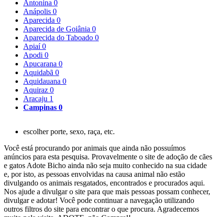
Antonina
0
Anápolis
0
Aparecida
0
Aparecida de Goiânia
0
Aparecida do Taboado
0
Apiaí
0
Apodi
0
Apucarana
0
Aquidabã
0
Aquidauana
0
Aquiraz
0
Aracaju
1
Campinas
0
escolher porte, sexo, raça, etc.
Você está procurando por animais que ainda não possuímos
anúncios para esta pesquisa. Provavelmente o site de adoção de cães
e gatos Adote Bicho ainda não seja muito conhecido na sua cidade
e, por isto, as pessoas envolvidas na causa animal não estão
divulgando os animais resgatados, encontrados e procurados aqui.
Nos ajude a divulgar o site para que mais pessoas possam conhecer,
divulgar e adotar! Você pode continuar a navegação utilizando
outros filtros do site para encontrar o que procura. Agradecemos