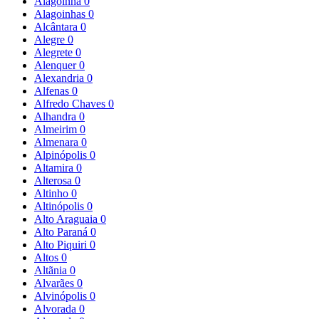
Alagoinha
0
Alagoinhas
0
Alcântara
0
Alegre
0
Alegrete
0
Alenquer
0
Alexandria
0
Alfenas
0
Alfredo Chaves
0
Alhandra
0
Almeirim
0
Almenara
0
Alpinópolis
0
Altamira
0
Alterosa
0
Altinho
0
Altinópolis
0
Alto Araguaia
0
Alto Paraná
0
Alto Piquiri
0
Altos
0
Altãnia
0
Alvarães
0
Alvinópolis
0
Alvorada
0