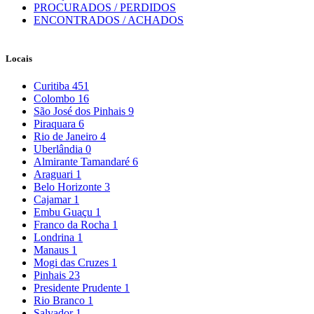
PROCURADOS / PERDIDOS
ENCONTRADOS / ACHADOS
Locais
Curitiba
451
Colombo
16
São José dos Pinhais
9
Piraquara
6
Rio de Janeiro
4
Uberlândia
0
Almirante Tamandaré
6
Araguari
1
Belo Horizonte
3
Cajamar
1
Embu Guaçu
1
Franco da Rocha
1
Londrina
1
Manaus
1
Mogi das Cruzes
1
Pinhais
23
Presidente Prudente
1
Rio Branco
1
Salvador
1