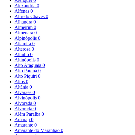
Alenquer
0
Alexandria
0
Alfenas
0
Alfredo Chaves
0
Alhandra
0
Almeirim
0
Almenara
0
Alpinópolis
0
Altamira
0
Alterosa
0
Altinho
0
Altinópolis
0
Alto Araguaia
0
Alto Paraná
0
Alto Piquiri
0
Altos
0
Altãnia
0
Alvarães
0
Alvinópolis
0
Alvorada
0
Alvorada
0
Além Paraíba
0
Amaraji
0
Amarante
0
Amarante do Maranhão
0