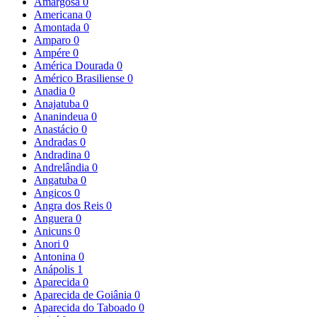
Amargosa
0
Americana
0
Amontada
0
Amparo
0
Ampére
0
América Dourada
0
Américo Brasiliense
0
Anadia
0
Anajatuba
0
Ananindeua
0
Anastácio
0
Andradas
0
Andradina
0
Andrelândia
0
Angatuba
0
Angicos
0
Angra dos Reis
0
Anguera
0
Anicuns
0
Anori
0
Antonina
0
Anápolis
1
Aparecida
0
Aparecida de Goiânia
0
Aparecida do Taboado
0