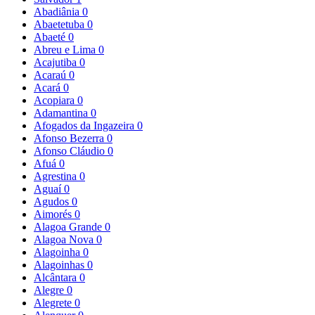
Abadiânia
0
Abaetetuba
0
Abaeté
0
Abreu e Lima
0
Acajutiba
0
Acaraú
0
Acará
0
Acopiara
0
Adamantina
0
Afogados da Ingazeira
0
Afonso Bezerra
0
Afonso Cláudio
0
Afuá
0
Agrestina
0
Aguaí
0
Agudos
0
Aimorés
0
Alagoa Grande
0
Alagoa Nova
0
Alagoinha
0
Alagoinhas
0
Alcântara
0
Alegre
0
Alegrete
0