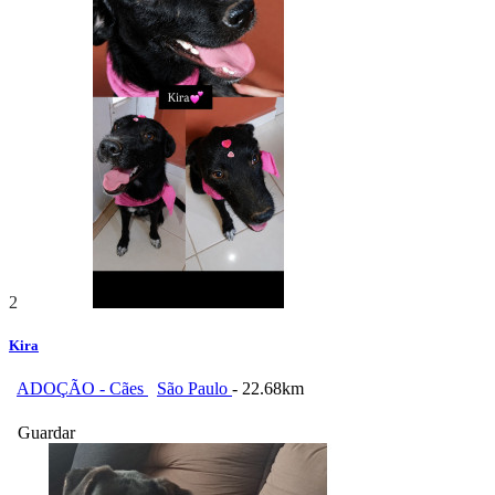
2
Kira
ADOÇÃO - Cães
São Paulo
- 22.68km
Guardar