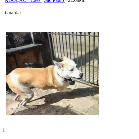
ADOÇÃO - Cães
São Paulo
- 22.68km
Guardar
1