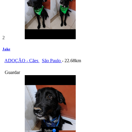
2
Jake
ADOÇÃO - Cães
São Paulo
- 22.68km
Guardar