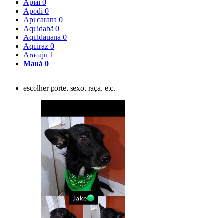
Apiaí
0
Apodi
0
Apucarana
0
Aquidabã
0
Aquidauana
0
Aquiraz
0
Aracaju
1
Mauá
0
escolher porte, sexo, raça, etc.