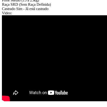
Porte
Médio (15 a 25kg)
Raça
SRD (Sem Raça Definida)
Castrado
Sim - Já está castrado
Video: