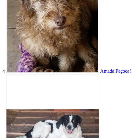
4
Amada Paçoca!