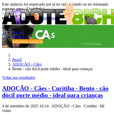
Este anúncio foi arquivado por já ter sido adotado ou ter retornado
para sua casa - Final Feliz!.
>
Siga-nos também no Instagram!
Entrar
Registrar
Adicionar Anúncio
Brasil
ADOÇÃO - Cães
Bento - cão dócil porte médio - ideal para crianças
Voltar aos resultados
ADOÇÃO - Cães - Curitiba - Bento - cão
dócil porte médio - ideal para crianças
4 de setembro de 2025 16:14
ADOÇÃO - Cães
Curitiba
6K
vistas