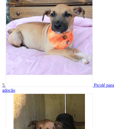
5
Picolé para
adoção