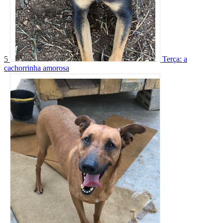
5
Terça: a
cachorrinha amorosa